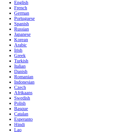
English
French
German
Portuguese
Spanish
Russian
Japanese
Korean
Arabic
Irish
Greek
Turkish
Italian
Danish
Romanian
Indonesian
Czech
Afrikaans
Swedish
Polish
Basque
Catalan
Esperanto
Hindi
Lao