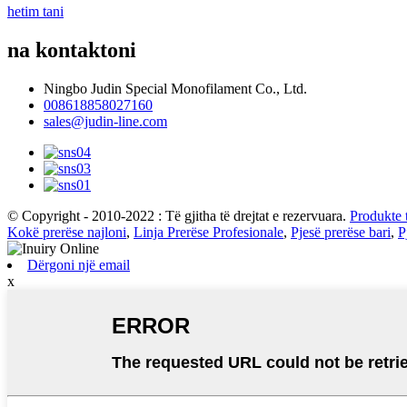
hetim tani
na kontaktoni
Ningbo Judin Special Monofilament Co., Ltd.
008618858027160
sales@judin-line.com
© Copyright - 2010-2022 : Të gjitha të drejtat e rezervuara.
Produkte 
Kokë prerëse najloni
,
Linja Prerëse Profesionale
,
Pjesë prerëse bari
,
P
Dërgoni një email
x