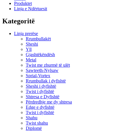
Produktet
Linja e Ndërtuesit
Kategoritë
Linja prerëse
Rrumbullakët
Sheshi
Yll
Gjashtëkëndësh
Metal
Twist me zhurmë të ulët
Sawteeth-Nylsaw
Sprial-Vortex
Rrumbullak i dyfishtë
Sheshi i dyfishtë
Twist i dyfishtë
Shtresa e Dyfishtë
Përdredhje me dy shtresa
Edge e dyfishtë
Twist i dyfishtë
Shahu
Twist shahu
Diplomë