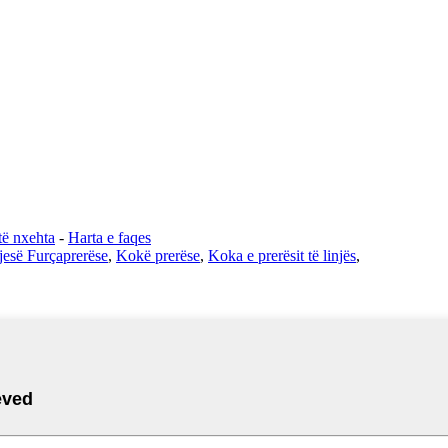
të nxehta
-
Harta e faqes
jesë Furçaprerëse
,
Kokë prerëse
,
Koka e prerësit të linjës
,