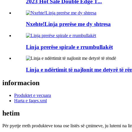
2023 Hot Sale Double Edge T...
Nxehte!Linja prerëse me dy shtresa
Linja prerëse spirale e rrumbullakët
Linja e ndërtimit të najlonit me detyrë të rë
informacion
Produktet e veçuara
Harta e faqes.xml
hetim
Për pyetje rreth produkteve tona ose listës së çmimeve, ju lutemi na l