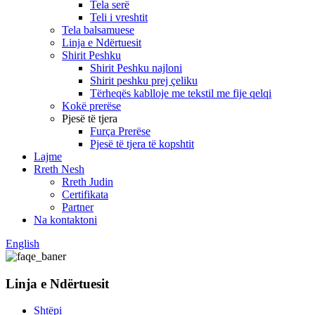
Tela serë
Teli i vreshtit
Tela balsamuese
Linja e Ndërtuesit
Shirit Peshku
Shirit Peshku najloni
Shirit peshku prej çeliku
Tërheqës kablloje me tekstil me fije qelqi
Kokë prerëse
Pjesë të tjera
Furça Prerëse
Pjesë të tjera të kopshtit
Lajme
Rreth Nesh
Rreth Judin
Certifikata
Partner
Na kontaktoni
English
Linja e Ndërtuesit
Shtëpi