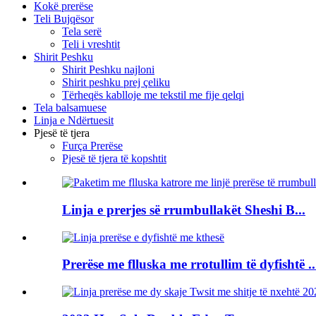
Kokë prerëse
Teli Bujqësor
Tela serë
Teli i vreshtit
Shirit Peshku
Shirit Peshku najloni
Shirit peshku prej çeliku
Tërheqës kablloje me tekstil me fije qelqi
Tela balsamuese
Linja e Ndërtuesit
Pjesë të tjera
Furça Prerëse
Pjesë të tjera të kopshtit
Linja e prerjes së rrumbullakët Sheshi B...
Prerëse me flluska me rrotullim të dyfishtë ..